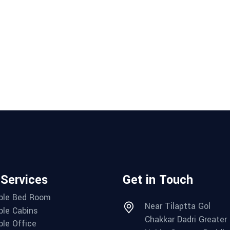
 Services
Get in Touch
ble Bed Room
Near Tilaptta Gol
ble Cabins
Chakkar Dadri Greater
ble Office