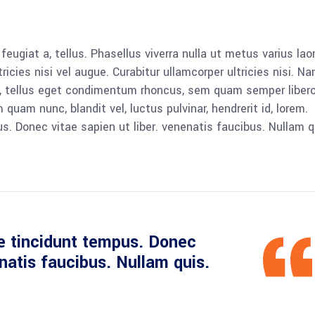
 feugiat a, tellus. Phasellus viverra nulla ut metus varius lao
icies nisi vel augue. Curabitur ullamcorper ultricies nisi. N
 tellus eget condimentum rhoncus, sem quam semper libero,
am nunc, blandit vel, luctus pulvinar, hendrerit id, lorem.
. Donec vitae sapien ut liber. venenatis faucibus. Nullam q
e tincidunt tempus. Donec
enatis faucibus. Nullam quis.