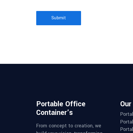
Submit
Portable Office
Our
Container’s
Porta
Porta
From concept to creation, we
Porta