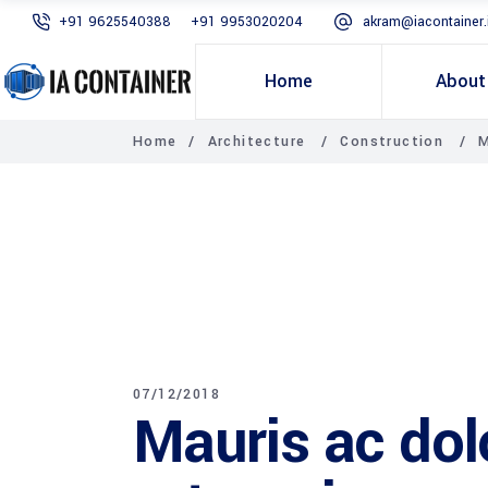
+91 9625540388
+91 9953020204
akram@iacontainer.
Home
About
Home
/
Architecture
/
Construction
/
M
07/12/2018
Mauris ac dolo